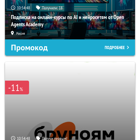
10:54:47
Получили:
18
Подписка на онлайн-курсы по AI и нейросетям от Open
Agents Academy
Россия
Промокод
ПОДРОБНЕЕ
-11
%
10:54:47
Получи первым!