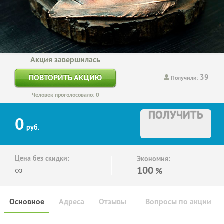
Акция завершилась
39
ПОВТОРИТЬ АКЦИЮ
Получили:
Человек проголосовало: 0
ПОЛУЧИТЬ
0
руб.
Цена без скидки:
Экономия:
∞
100
%
Основное
Адреса
Отзывы
Вопросы по акции