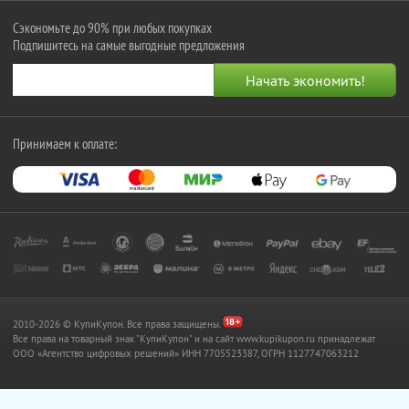
Сэкономьте до 90% при любых покупках
Подпишитесь на самые выгодные предложения
Принимаем к оплате:
2010-2026 © КупиКупон. Все права защищены.
Все права на товарный знак "КупиКупон" и на сайт www.kupikupon.ru принадлежат
OOO «Агентство цифровых решений» ИНН 7705523387, ОГРН 1127747063212