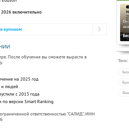
 Eduson
а 2026 включительно
Он
ак
ся купоном
Бе
НИИ
ере. После обучения вы сможете вырасти в
Теги:
у.
Биз
учение на 2025 год
Бух
и и людей
Фин
устили с 2013 года
 по версии Smart Ranking
Пов
 ограниченной ответственностью “САЛИД”,
ИНН
Пол
76
Дру