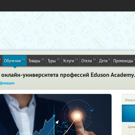
1
31
26
13
12
16
6
Обучение
Товары
Туры
Услуги
Отели
Дети
Промокоды
 онлайн-университета профессий Eduson Academy.
фикации
Получ
Цена