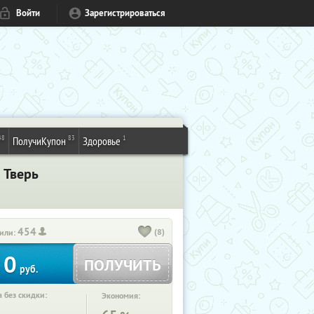
Войти
Зарегистрироваться
48
83
1
ПолучиКупон
Здоровье
 Тверь
454
(8)
или:
0
ПОЛУЧИТЬ
руб.
 без скидки:
Экономия: