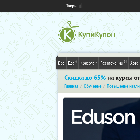
Тверь
6
1
24
Все
Еда
Красота
Развлечения
Авто
Скидка до 65%
на курсы от
Главная
Обучение
Повышение квали