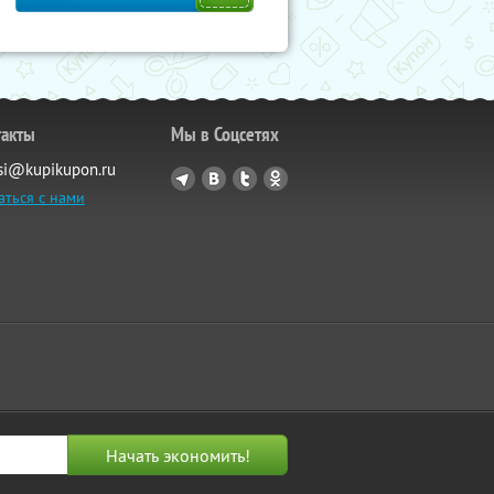
такты
Мы в Соцсетях
si@kupikupon.ru
аться с нами