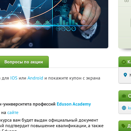
∞
Вопросы по акции
К
а для
IOS
или
Android
и покажите купон с экрана
О
йн-университета профессий
Eduson Academy
k
о на
сайте
курса вам будет выдан официальный документ
рый подтвердит повышение квалификации, а также
Д