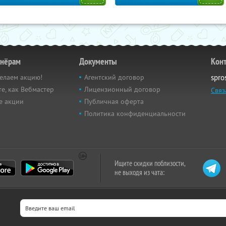
тнёрам
Документы
Кон
елаем акцию!
Агентский договор
spro
е, как Вебмастер
Лицензионный договор
Связ
е акции
Публичная оферта
Политика конфиденциальности
Ищите скидки поблизости,
не выходя из чата: