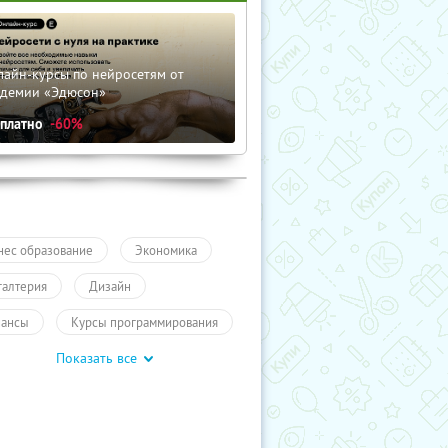
лайн-курсы по нейросетям от
адемии «Эдюсон»
сплатно
-60%
нес образование
Экономика
галтерия
Дизайн
ансы
Курсы программирования
Показать все
ышение квалификации
учиКупон
Обучение
гое
Обучение