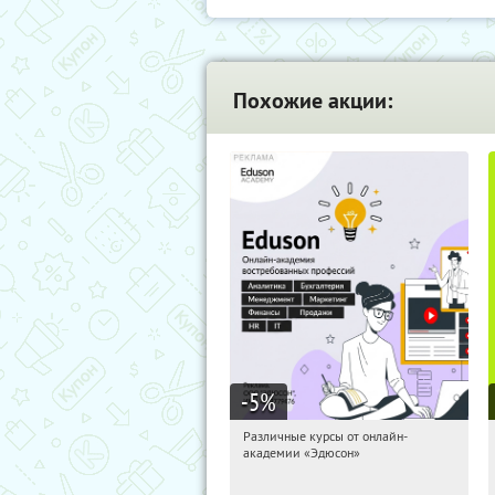
Похожие акции:
-5
%
Различные курсы от онлайн-
11:03:05
Получили:
2
академии «Эдюсон»
Россия