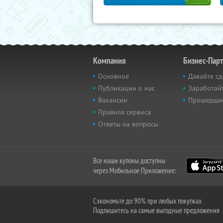
Компания
Бизнес-Пар
Основное
Давайте сд
Публикации о нас
Заработайт
Вакансии
Прошедши
Правила сервиса
Ответы на вопросы
Все наши купоны доступны
через Мобильное Приложение:
Сэкономьте до 90% при любых покупках
Подпишитесь на самые выгодные предложения