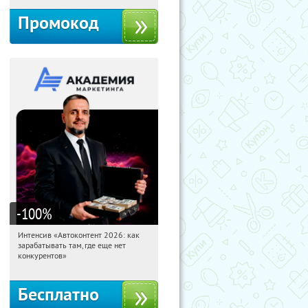
Промокод
-100
%
Интенсив «Автоконтент 2026: как
11:03:05
Получили:
4
зарабатывать там, где еще нет
Россия
конкурентов»
Бесплатно