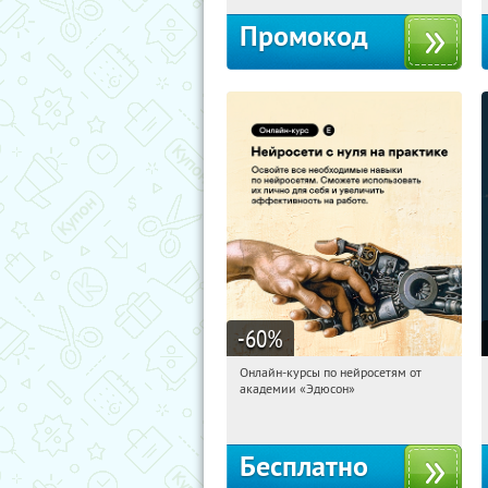
Промокод
-60
%
Онлайн-курсы по нейросетям от
11:03:05
Получили:
6
академии «Эдюсон»
Москва
Бесплатно