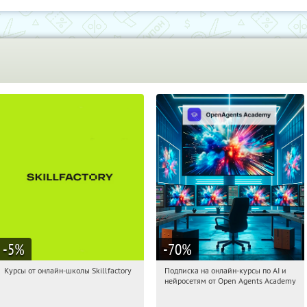
-5
%
-70
%
Курсы от онлайн-школы Skillfactory
Подписка на онлайн-курсы по AI и
11:03:05
Получи первым!
11:03:05
Получили:
18
нейросетям от Open Agents Academy
Россия
Россия