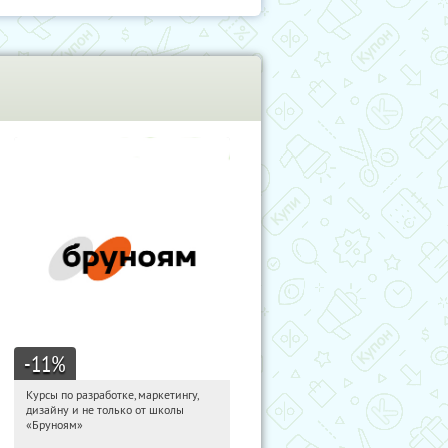
-11
%
Курсы по разработке, маркетингу,
11:03:05
Получи первым!
дизайну и не только от школы
Россия
«Бруноям»